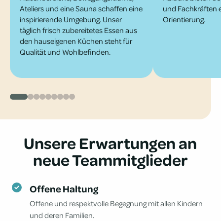
Ateliers und eine Sauna schaffen eine
und Fachkräften e
inspirierende Umgebung. Unser
Orientierung.
täglich frisch zubereitetes Essen aus
den hauseigenen Küchen steht für
Qualität und Wohlbefinden.
0
1
2
3
4
5
6
7
8
Unsere Erwartungen an
neue Team­mitglieder
Offene Haltung
Offene und respektvolle Begegnung mit allen Kindern
und deren Familien.