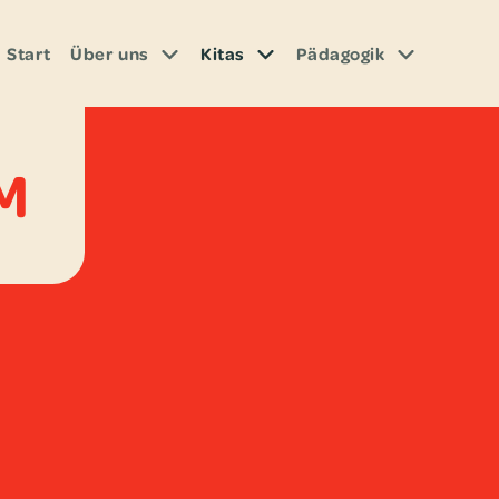
Start
Über uns
Kitas
Päd­ago­gik
M