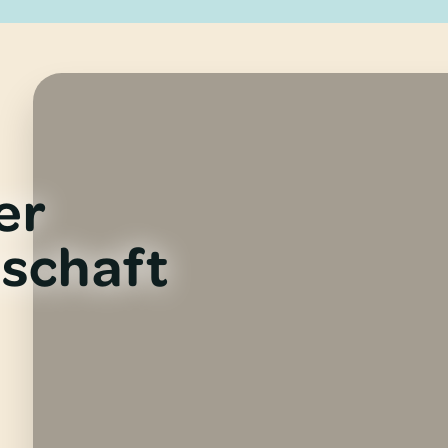
er
schaft