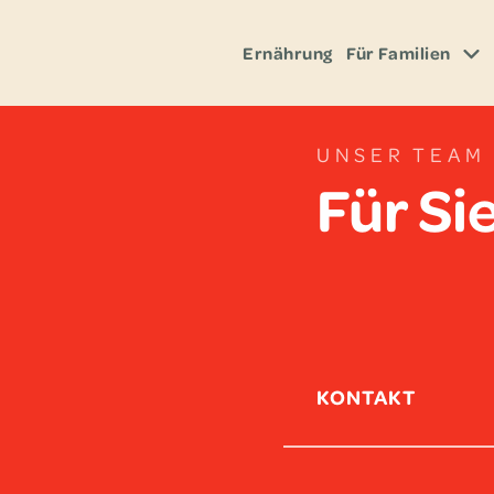
Ernäh­rung
Für Fami­lien
UNSER TEAM
Für Si
KONTAKT