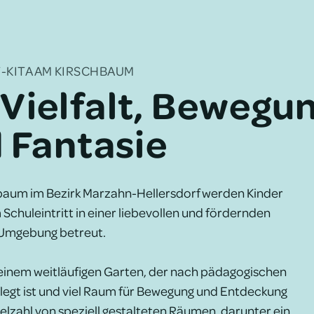
-KITA AM KIRSCH­BAUM
 Vielfalt, Bewegu
 Fantasie
baum im Bezirk Marzahn-Hellersdorf werden Kinder
Schuleintritt in einer liebevollen und fördernden
Umgebung betreut.
 einem weitläufigen Garten, der nach pädagogischen
legt ist und viel Raum für Bewegung und Entdeckung
ielzahl von speziell gestalteten Räumen, darunter ein