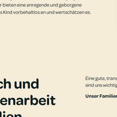
ir bieten eine anregende und geborgene
 Kind vorbehaltlos an und wertschätzen es.
ch und
Eine gute, tra
sind uns wicht
narbeit
Unser Familie
lien