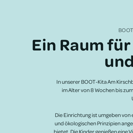
BOOT
Ein Raum für
und
In unserer BOOT-Kita Am Kirsch
im Alter von 8 Wochen bis zum 
Die Einrichtung ist umgeben von
und ökologischen Prinzipien ange
bietet. Die Kinder genießen eine V