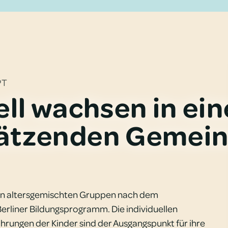
PT
ell wachsen in ein
ätzenden Gemein
ir in altersgemischten Gruppen nach dem
erliner Bildungsprogramm. Die individuellen
hrungen der Kinder sind der Ausgangspunkt für ihre