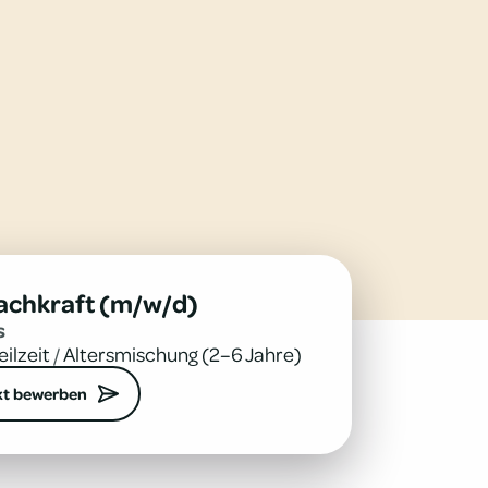
achkraft (m/w/d)
s
eilzeit
/
Altersmischung (2–6 Jahre)
kt bewerben