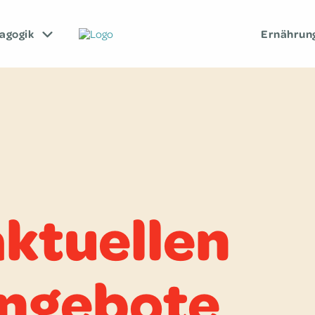
ago­gik
Ernäh­run
aktuellen
angebote