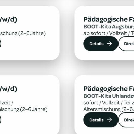
/w/d)
Pädagogische F
BOOT-Kita Augs­bur
ischung (2–6 Jahre)
ab sofort
/
Vollzeit
/
T
Details
Dire
/w/d)
Pädagogische F
BOOT-Kita Uhland­
lzeit
/
sofort
/
Vollzeit
/
Teil
ischung (2–6 Jahre)
Altersmischung (2–6 
Details
Dire