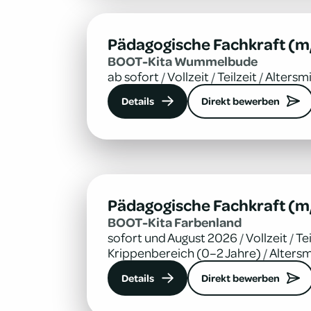
Pädagogische Fachkraft (m
BOOT-Kita Wum­mel­bude
ab sofort
/
Vollzeit
/
Teilzeit
/
Altersm
Details
Direkt bewerben
Pädagogische Fachkraft (m
BOOT-Kita Far­ben­land
sofort und August 2026
/
Vollzeit
/
Tei
Krippenbereich (0–2 Jahre)
/
Altersm
Details
Direkt bewerben