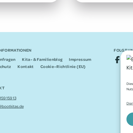
INFORMATIONEN
FOLGT UN
en­fra­gen
Kita- & Familienblog
Impres­sum
schutz
Kontakt
Cookie–Richtlinie (EU)
Dies
KT
Nutz
59 159 13
Dien
@bootkitas.de