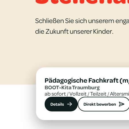
Schließen Sie sich unserem enga
die Zukunft unserer Kinder.
Pädagogische Fachkraft (m
BOOT-Kita Traum­burg
ab sofort
/
Vollzeit
/
Teilzeit
/
Altersm
Details
Direkt bewerben