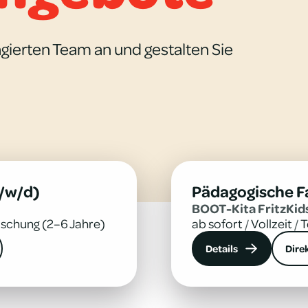
gierten Team an und gestalten Sie
/w/d)
Pädagogische F
BOOT-Kita Fritz­Kid
ischung (2–6 Jahre)
ab sofort
/
Vollzeit
/
T
Details
Dire