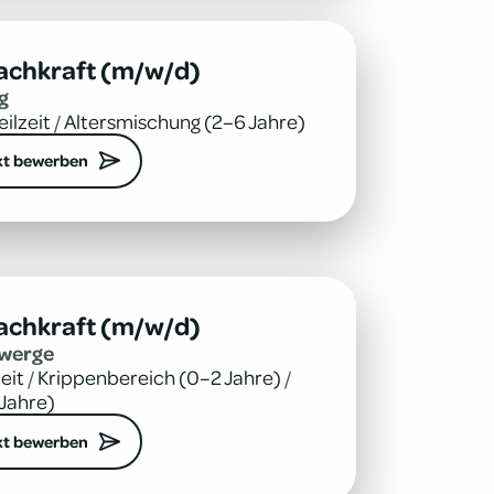
achkraft (m/w/d)
g
eilzeit
/
Altersmischung (2–6 Jahre)
kt bewerben
achkraft (m/w/d)
zwerge
zeit
/
Krippenbereich (0–2 Jahre)
/
Jahre)
kt bewerben