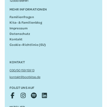
12555 Berlin
MEHR INFORMATIONEN
Fami­li­en­fra­gen
Kita- & Familienblog
Impres­sum
Daten­schutz
Kontakt
Cookie–Richtlinie (EU)
KONTAKT
030/50 159 159 13
kontakt@bootkitas.de
FOLGT UNS AUF
MITGLIED