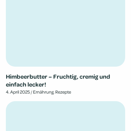
Him­beer­but­ter – Fruch­tig, cremig und
einfach lecker!
4. April 2025
/
Ernährung
,
Rezepte