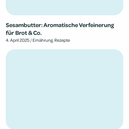
Ses­am­but­ter: Aro­ma­ti­sche Ver­fei­ne­rung
für Brot & Co.
4. April 2025
/
Ernährung
,
Rezepte