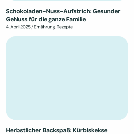
Schokoladen–Nuss–Aufstrich: Gesun­der
GeNuss für die ganze Familie
4. April 2025
/
Ernährung
,
Rezepte
Herbst­li­cher Back­spaß: Kür­bis­kekse