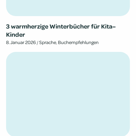
3 warm­her­zige Win­ter­bü­cher für Kita–
Kinder
8. Januar 2026
/
Sprache
,
Buchempfehlungen