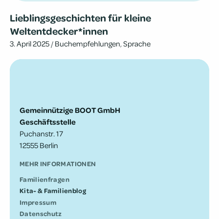
Lieb­lings­ge­schich­ten für kleine
Weltentdecker*innen
3. April 2025
/
Buchempfehlungen
,
Sprache
Gemeinnützige BOOT GmbH
Geschäftsstelle
Puchanstr. 17
12555 Berlin
MEHR INFORMATIONEN
Fami­li­en­fra­gen
Kita- & Familienblog
Impres­sum
Daten­schutz